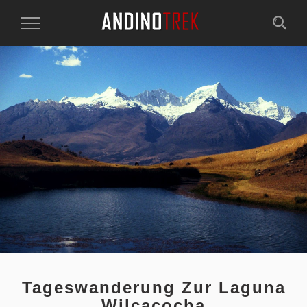
Toggle
Navigation
Tageswanderung Zur Laguna
Wilcacocha