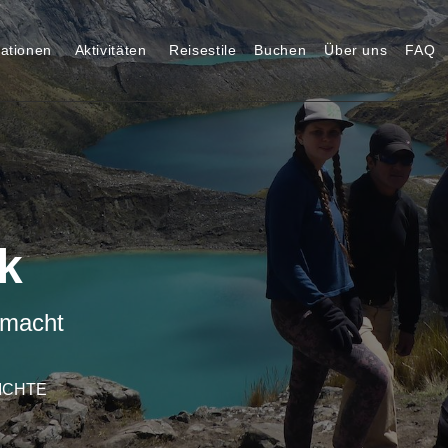
nationen
Aktivitäten
Reisestile
Buchen
Über uns
FAQ
k
 macht
ICHTE