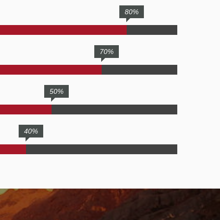
80%
70%
50%
40%