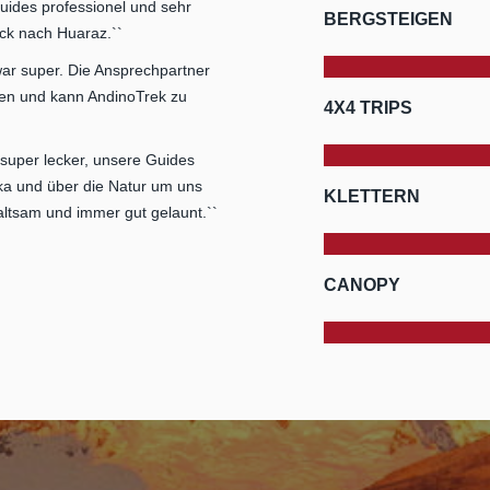
uides professionel und sehr
BERGSTEIGEN
ück nach Huaraz.``
ar super. Die Ansprechpartner
eden und kann AndinoTrek zu
4X4 TRIPS
r super lecker, unsere Guides
nka und über die Natur um uns
KLETTERN
ltsam und immer gut gelaunt.``
CANOPY