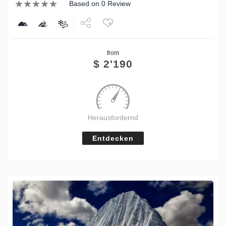
Based on 0 Review
Share
from
Tweet
$
2'190
Herausfordernd
Entdecken