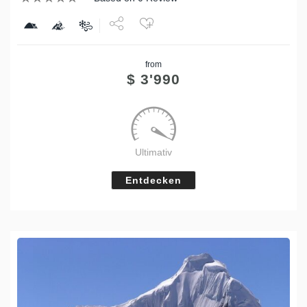
Share
from
Tweet
$
3'990
Ultimativ
Entdecken