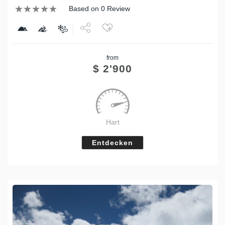
Based on 0 Review
Share
from
Tweet
$
2'900
Hart
Entdecken