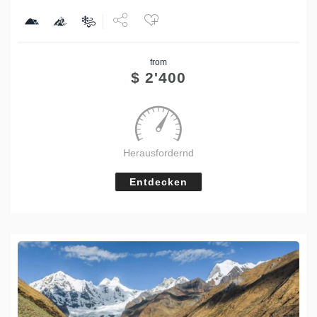
Share
from
Tweet
$
2'400
Herausfordernd
Entdecken