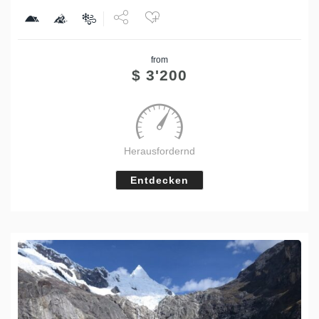
Share
from
Tweet
$
3'200
Herausfordernd
Entdecken