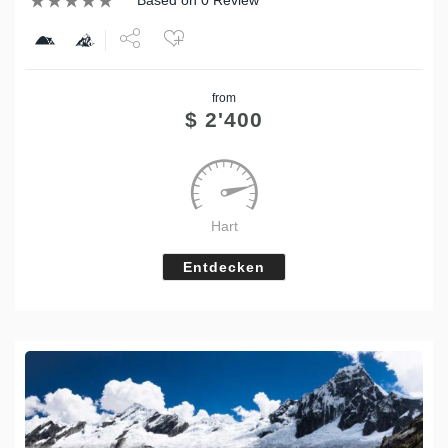
Based on 0 Review
Share
from
Tweet
$
2'400
Hart
Entdecken