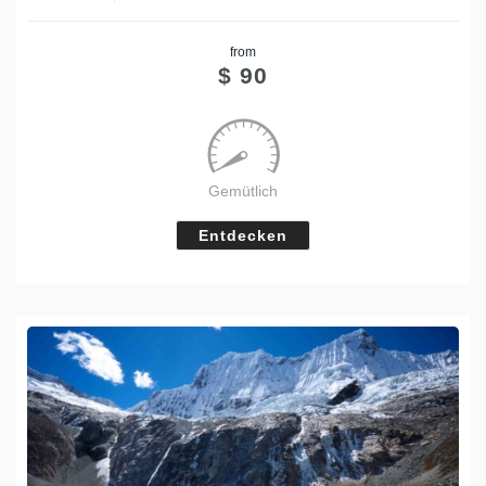
Share
from
Tweet
$
90
Gemütlich
Entdecken