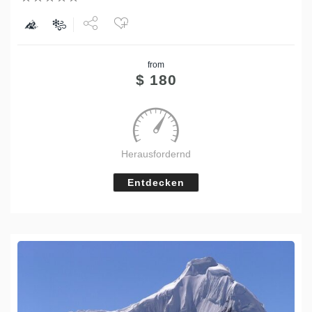
Share
from
Tweet
$
180
Herausfordernd
Entdecken