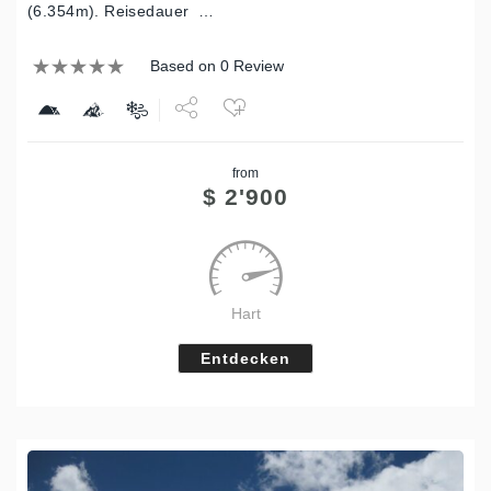
(6.354m). Reisedauer …
Based on 0 Review
Share
from
Tweet
$
2'900
Hart
Entdecken