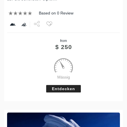
Based on 0 Review
Share
from
Tweet
$
250
Mässig
Entdecken