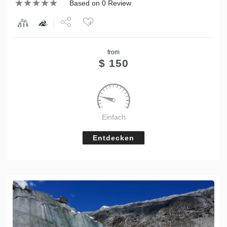
Based on 0 Review
Share
from
Tweet
$
150
Einfach
Entdecken