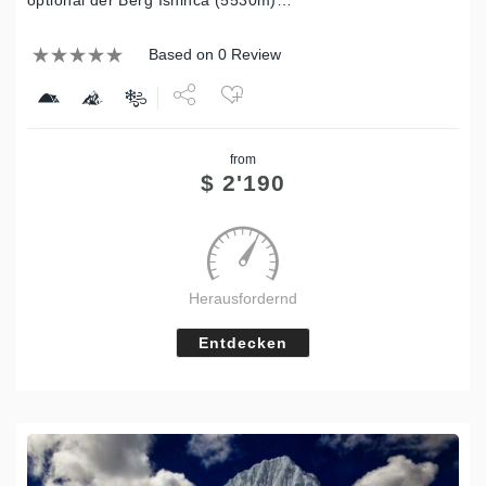
Based on 0 Review
Share
from
Tweet
$
2'190
Herausfordernd
Entdecken