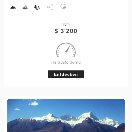
Share
from
Tweet
$
3'200
Herausfordernd
Entdecken