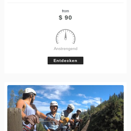
Share
from
Tweet
$
90
Anstrengend
Entdecken