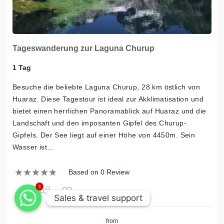
Tageswanderung zur Laguna Churup
1 Tag
Besuche die beliebte Laguna Churup, 28 km östlich von
Huaraz. Diese Tagestour ist ideal zur Akklimatisation und
bietet einen herrlichen Panoramablick auf Huaraz und die
Landschaft und den imposanten Gipfel des Churup-
Gipfels. Der See liegt auf einer Höhe von 4450m. Sein
Wasser ist…
Based on 0 Review
1
Sales & travel support
Sales & travel support
Share
from