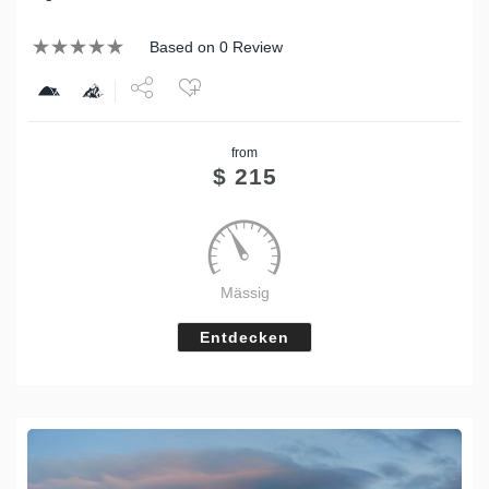
Based on 0 Review
Share
from
Tweet
$
215
Mässig
Entdecken