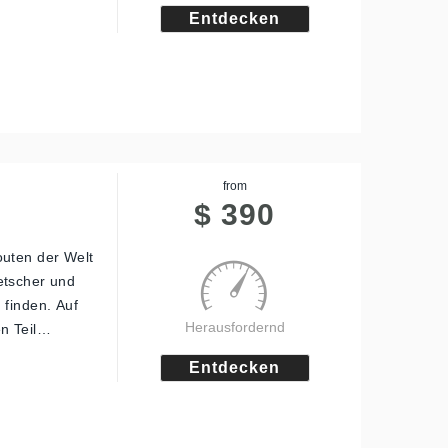
Entdecken
from
$
390
outen der Welt
etscher und
 finden. Auf
Herausfordernd
en Teil…
Entdecken