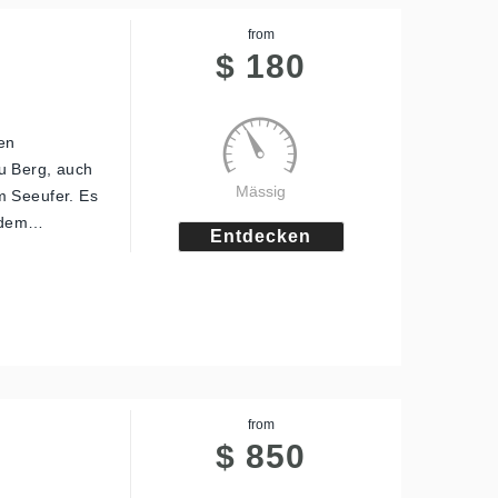
from
$
180
ren
u Berg, auch
Mässig
m Seeufer. Es
t dem…
Entdecken
from
$
850