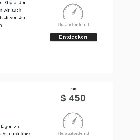
n Gipfel der
n wir auch
Buch von Joe
Herausfordernd
n
Entdecken
from
$
450
n
 Tagen zu
Herausfordernd
chste mit über