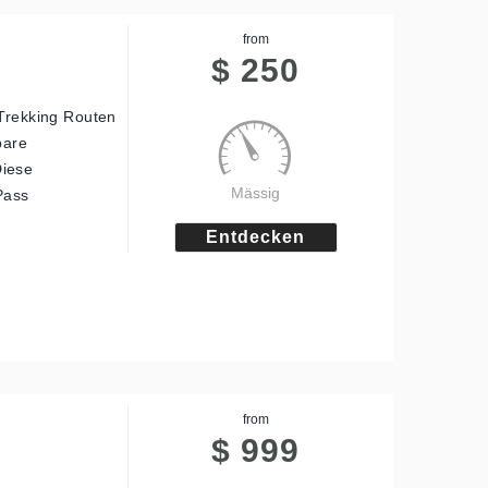
from
$
250
 Trekking Routen
bare
Diese
Mässig
Pass
Entdecken
from
$
999