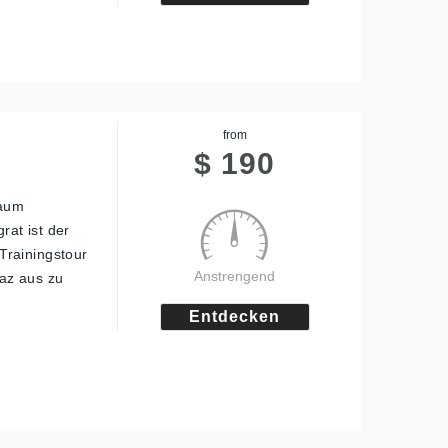
from
$
190
kaum
at ist der
Trainingstour
Anstrengend
raz aus zu
Entdecken