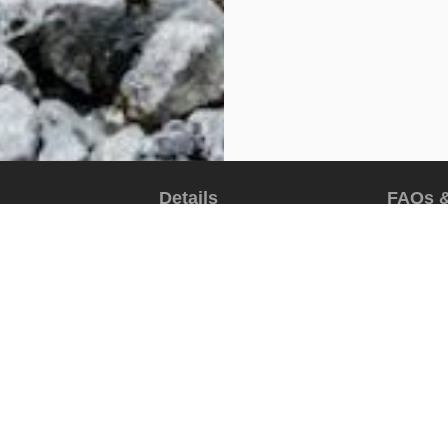
Details
FAQs &
The tour package inclu
What is include
Items that are inc