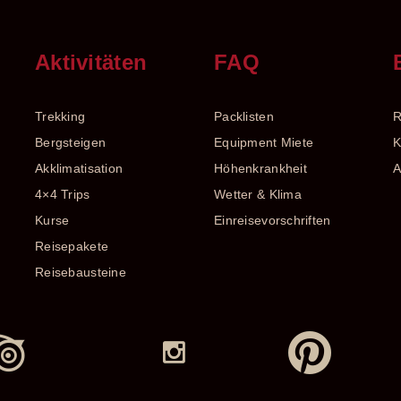
n
Aktivitäten
FAQ
Trekking
Packlisten
R
Bergsteigen
Equipment Miete
K
Akklimatisation
Höhenkrankheit
4×4 Trips
Wetter & Klima
Kurse
Einreisevorschriften
Reisepakete
Reisebausteine