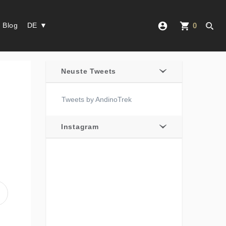
account_circle
shopping_cart
Blog
DE ▼
0
Neuste Tweets
Tweets by AndinoTrek
Instagram