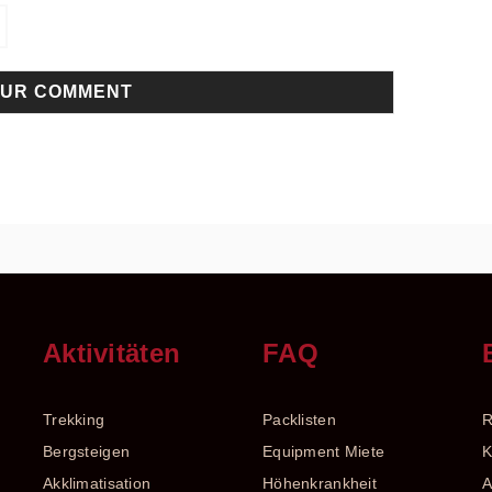
n
Aktivitäten
FAQ
Trekking
Packlisten
R
Bergsteigen
Equipment Miete
K
Akklimatisation
Höhenkrankheit