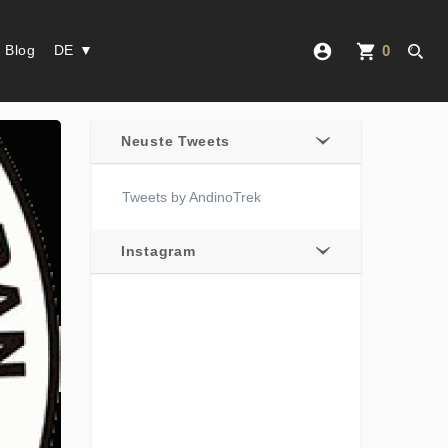
account_circle
shopping_cart
Blog
DE ▼
0
Neuste Tweets
Tweets by AndinoTrek
Instagram