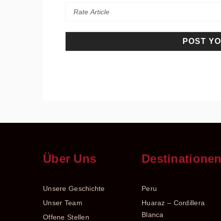
Über Uns
Destinatione
Unsere Geschichte
Peru
Unser Team
Huaraz – Cordillera
Blanca
Offene Stellen