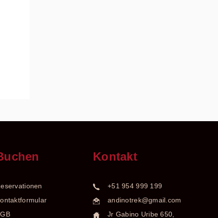
Buchen
Kontakt
eservationen
+51 954 999 199
ontaktformular
andinotrek@gmail.com
AGB
Jr Gabino Uribe 650,