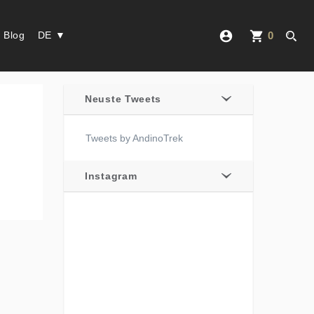
account_circle
shopping_cart
Blog
DE ▼
0
Neuste Tweets
Tweets by AndinoTrek
Instagram