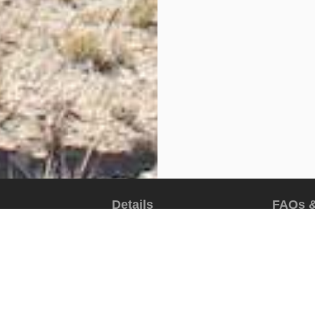
Details
FAQs &
The tour package inclu